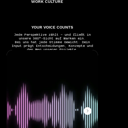
WORK CULTURE
YOUR VOICE COUNTS
Jede Perspektive zählt – und fließt in
Arbeite
unsere 360°-Sicht auf Marken ein.
Ästheti
Bei uns hat jede Stimme Gewicht: Dein
Bei uns e
Input prägt Entscheidungen, Konzepte und
g
den Weg unserer Projekte.