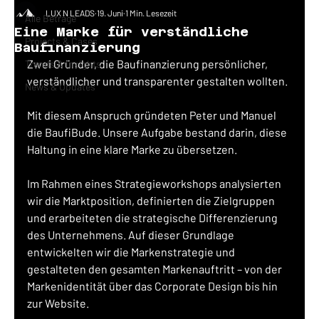
LUX N LEADS
19. Juni
1 Min. Lesezeit
Alle Beträge
Eine Marke für verständliche
Projects & Cases
Baufinanzierung
Zwei Gründer, die Baufinanzierung persönlicher, 
Trends & Insights
verständlicher und transparenter gestalten wollten.
News & Updates
Mit diesem Anspruch gründeten Peter und Manuel 
die BaufiBude. Unsere Aufgabe bestand darin, diese 
Haltung in eine klare Marke zu übersetzen.
Im Rahmen eines Strategieworkshops analysierten 
wir die Marktposition, definierten die Zielgruppen 
und erarbeiteten die strategische Differenzierung 
des Unternehmens. Auf dieser Grundlage 
entwickelten wir die Markenstrategie und 
gestalteten den gesamten Markenauftritt – von der 
Markenidentität über das Corporate Design bis hin 
zur Website.