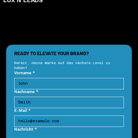
Unternehmenspräsentation für
einen Spezialisten im Bereich
READY TO ELEVATE YOUR BRAND?
Digitalisierung
Bereit, deine Marke auf das nächste Level zu 
heben?
Vorname
*
Nachname
*
E-Mail
*
Nachricht
*